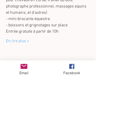
pour chevaux en corde, travail du bois, 
photographe professionnel, massages equins 
et humains, et d'autres)

- mini-brocante équestre

- boissons et grignotages sur place
Entrée gratuite à partir de 10h
En lire plus >
Email
Facebook
Partager cet événement
BLOG
:
SUIVEZ NOUS
SUIVEZ NOUS
SUIVEZ NOUS
CONTACTEZ-NOUS
CE QU'IL FAUT
SUR
FACEBOOK
SUR
TIKTOK
SUR
INSTAGRAM
SAVOIR