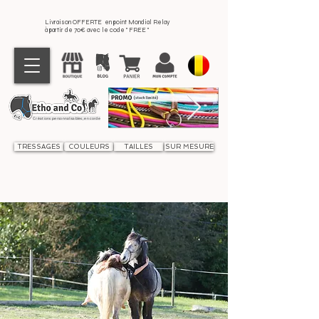
Livraison OFFERTE en point Mondial Relay
à partir de 70€ avec le code " FREE "
Créations personnalisables, en corde
TRESSAGES
COULEURS
TAILLES
SUR MESURE