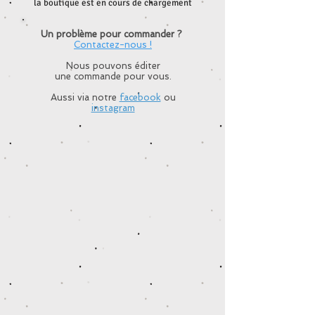
Affiner par
la boutique est en cours de chargement
Trier par
Un problème pour commander ?
Contactez-nous !
Filtres
Nous pouvons éditer
Effacer tous
une commande pour vous.
Filtres
Effacer tous
Afficher les articles
Aussi via notre
facebook
ou
Afficher les articles
instagram
Option extrémité têtière tressée (au choix)
Option extrémité têtière tressée (au choix)
€0,50