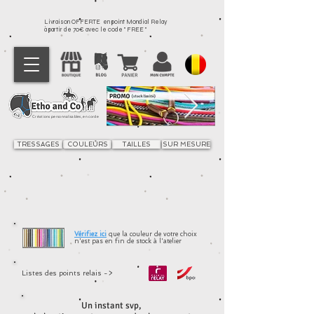
Livraison OFFERTE en point Mondial Relay
à partir de 70€ avec le code " FREE "
Créations personnalisables, en corde
TRESSAGES
COULEURS
TAILLES
SUR MESURE
Vérifiez ici
que la couleur
de
votre
choix
n'est pas en fin de stock à l'atelier
Listes des points relais ->
Options additionnelles - Décos
Un instant svp,
Boutique
/
Options additionnelles - Décos