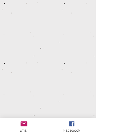
Option tressage Rond [LONGE]
Option tressage Rond [LONGE]
€2,00
Option motif Drapeaux pour longe plate
Option motif Drapeaux pour longe plate
€5,50
Email
Facebook