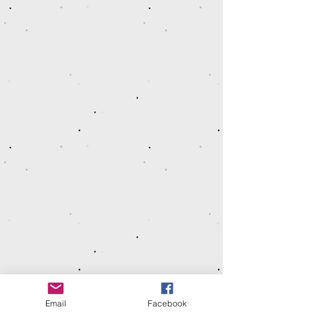
[ Lilya ] Suspension pour plantes (4 branches)
€24,00
[ Nivalys ] Suspension pour plantes
[ Nivalys ] Suspension pour plantes
€26,00
Rechercher parmi les produits
Mon Compte
Suivi de commande
Favoris
Panier
Afficher les prix en :
EUR
Email
Facebook