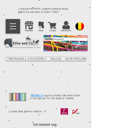
Livraison OFFERTE en point Mondial Relay
à partir de 70€ avec le code " FREE "
Créations personnalisables, en corde
TRESSAGES
COULEURS
TAILLES
SUR MESURE
Vérifiez ici
que la couleur
de
votre
choix
n'est pas en fin de stock à l'atelier
Listes des points relais ->
Ecurie
Un instant svp,
Boutique
/
Ecurie