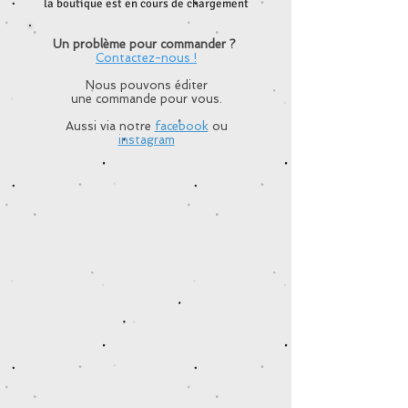
Affiner par
la boutique est en cours de chargement
Trier par
Un problème pour commander ?
Contactez-nous !
Filtres
Nous pouvons éditer
Effacer tous
une commande pour vous.
Filtres
Effacer tous
Afficher les articles
Aussi via notre
facebook
ou
Afficher les articles
instagram