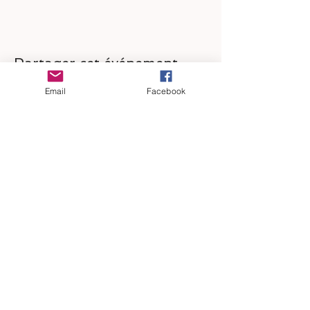
Partager cet événement
Email
Facebook
BLOG
:
SUIVEZ NOUS
SUIVEZ NOUS
SUIVEZ NOUS
CONTACTEZ-NOUS
CE QU'IL FAUT
SUR
FACEBOOK
SUR
TIKTOK
SUR
INSTAGRAM
SAVOIR
Choisir son mode de livraison
Déroulement d'une commande