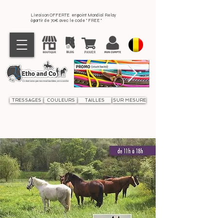
Livraison OFFERTE en point Mondial Relay
à partir de 70€ avec le code " FREE "
Créations personnalisables, en corde
TRESSAGES
COULEURS
TAILLES
SUR MESURE