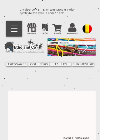
Livraison OFFERTE en point Mondial Relay
à partir de 70€ avec le code " FREE "
Créations personnalisables, en corde
TRESSAGES
COULEURS
TAILLES
SUR MESURE
PASSER COMMANDE