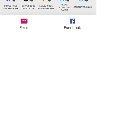
BLOG
:
SUIVEZ NOUS
SUIVEZ NOUS
SUIVEZ NOUS
CONTACTEZ-NOUS
CE QU'IL FAUT
SUR
FACEBOOK
SUR
TIKTOK
SUR
INSTAGRAM
SAVOIR
Email
Facebook
Choisir son mode de livraison
Déroulement d'une commande
Mentions légales
CGV
Contact