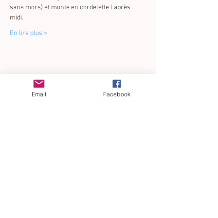
sans mors) et monte en cordelette l après 
midi. 
En lire plus >
Partager cet événement
Email
Facebook
BLOG
:
SUIVEZ NOUS
SUIVEZ NOUS
SUIVEZ NOUS
CONTACTEZ-NOUS
CE QU'IL FAUT
SUR
FACEBOOK
SUR
TIKTOK
SUR
INSTAGRAM
SAVOIR
Choisir son mode de livraison