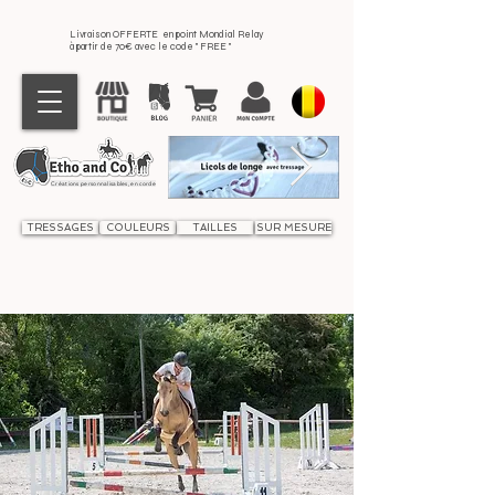
Livraison OFFERTE en point Mondial Relay
à partir de 70€ avec le code " FREE "
Créations personnalisables, en corde
TRESSAGES
COULEURS
TAILLES
SUR MESURE