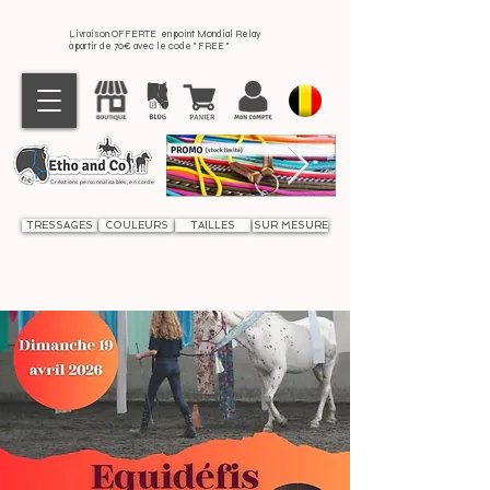
Livraison OFFERTE en point Mondial Relay
à partir de 70€ avec le code " FREE "
Créations personnalisables, en corde
TRESSAGES
COULEURS
TAILLES
SUR MESURE