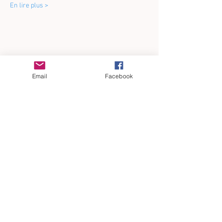
En lire plus >
Partager cet événement
Email
Facebook
BLOG
:
SUIVEZ NOUS
SUIVEZ NOUS
SUIVEZ NOUS
CONTACTEZ-NOUS
CE QU'IL FAUT
SUR
FACEBOOK
SUR
TIKTOK
SUR
INSTAGRAM
SAVOIR
Choisir son mode de livraison