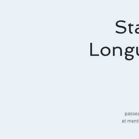
St
Longu
passez
et men