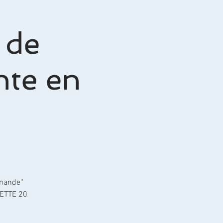
 de
nte en
mande''
ETTE 20