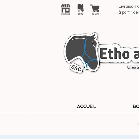
Livraison
à partir d
Créat
ACCUEIL
BO