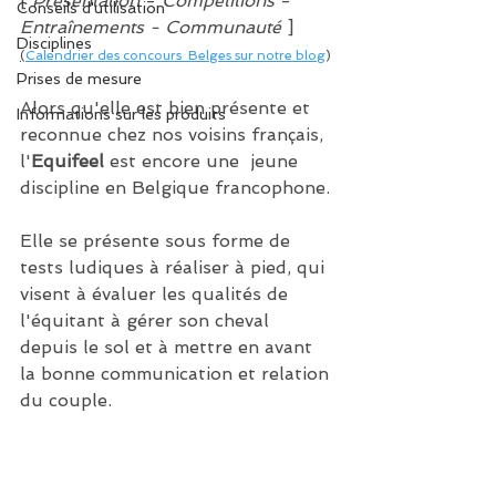
[ 
Présentation
 - 
Compétitions
 - 
Conseils d'utilisation
Entraînements - Communauté 
]
Disciplines
(
Calendrier des concours  Belges sur notre blog
)
Prises de mesure
Alors qu'elle est bien présente et 
Informations sur les produits
reconnue chez nos voisins français, 
l'
Equifeel
 est encore une  jeune 
discipline en Belgique francophone.
Elle se présente sous forme de 
tests ludiques à réaliser à pied, qui 
visent à évaluer les qualités de 
l'équitant à gérer son cheval 
depuis le sol et à mettre en avant 
la bonne communication et relation 
du couple.