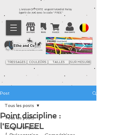
Livraison OFFERTE en point Mondial Relay
à partir de 70€ avec le code " FREE "
Créations personnalisables, en corde
TRESSAGES
COULEURS
TAILLES
SUR MESURE
Post
Tous les posts
Point discipline :
Tous les posts
l'EQUIFEEL
Modes d'emplois