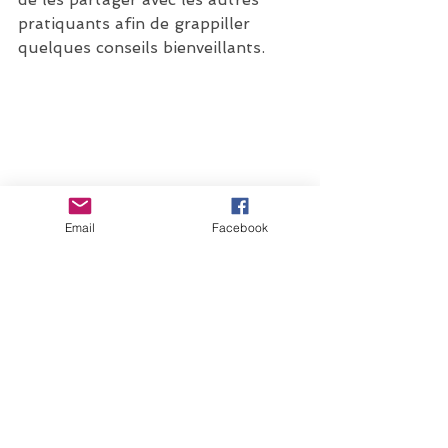
pratiquants afin de grappiller 
quelques conseils bienveillants.
Email
Facebook
Le 
groupe d'equifeel 
Belgique
 vous permet 
également d'échanger sur la 
discipline et de trouver des 
évènements.