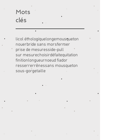
Mots
clés
licol éthologique
longe
mousqueton
nouer
bride sans mors
fermer
prise de mesures
side-pull
sur mesure
choisir
défait
equitation
finition
longueur
noeud fiador
resserrer
rênes
sans mousqueton
sous-gorge
taille