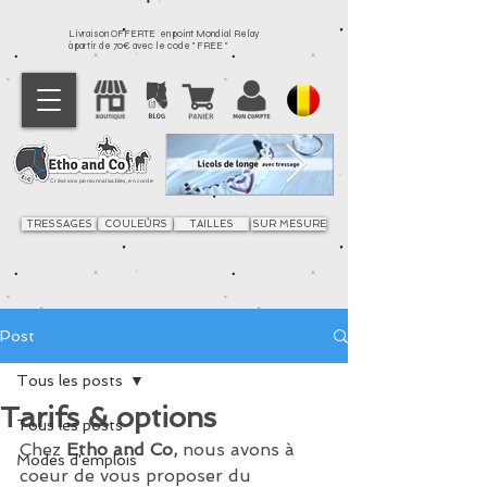
Livraison OFFERTE en point Mondial Relay
à partir de 70€ avec le code " FREE "
Créations personnalisables, en corde
TRESSAGES
COULEURS
TAILLES
SUR MESURE
Post
Tous les posts
Tarifs & options
Tous les posts
Chez 
Etho and Co,
 nous avons à 
Modes d'emplois
coeur de vous proposer du 