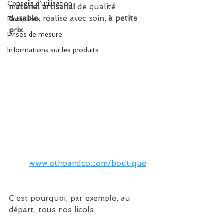
Conseils d'utilisation
matériel artisanal
 de qualité 
durable
, réalisé avec soin, 
à petits 
Disciplines
prix
.
Prises de mesure
Informations sur les produits
www.ethoandco.com/boutique
C'est pourquoi, par exemple, au 
départ, tous nos licols 