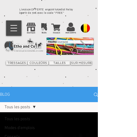
Livraison OFFERTE en point Mondial Relay
à partir de 70€ avec le code " FREE "
Créations personnalisables, en corde
TRESSAGES
COULEURS
TAILLES
SUR MESURE
BLOG
Tous les posts
Tous les posts
Modes d'emplois
Conseils