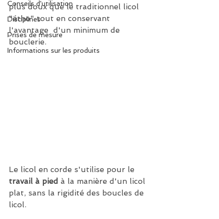
Conseils d'utilisation
plus doux que le traditionnel licol 
"étho" tout en conservant 
Disciplines
l'avantage  d'un minimum de 
Prises de mesure
bouclerie.
Informations sur les produits
Le licol en corde s'utilise pour le 
travail à pied
 à la manière d'un licol 
plat, sans la rigidité des boucles de 
licol.